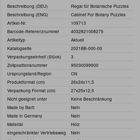
Beschreibung (DEU)
Regal für Botanische Puzzles
Beschreibung (ENG)
Cabinet For Botany Puzzles
Artikel-Nr.
109713
Barcode-Referenznummer
4032821008275
Artikeltyp
Aktuell
Katalogseite
2021BB-000-00
Verpackungseinheit (Stück)
3
Zollpositionsnummer
95030099900
Ursprungsland/Region
CN
Produktformat (cm)
26x24x11,5
Verpackung Format (cm)
27x25x12,5
Nicht geeignet unter
Keine Beschränkung
Made by Bartl
Nein
Made in Germany
Nein
Material
Holz
eingeschränkter Vertriebsweg
Nein