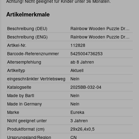
Achtung! Nicht geeignet für Kinder unter 36 Monaten.
Artikelmerkmale
Beschreibung (DEU)
Rainbow Wooden Puzzle Dragon 104tlg. (Drache)
Beschreibung (ENG)
Rainbow Wooden Puzzle Dragon 104pcs.
Artikel-Nr.
112828
Barcode-Referenznummer
5425004736253
Altersempfehlung
ab 8 Jahren
Artikeltyp
Aktuell
eingeschränkter Vertriebsweg
Nein
Katalogseite
2025BB-032-04
Made by Bartl
Nein
Made in Germany
Nein
Marke
Eureka
Nicht geeignet unter
3 Jahren
Produktformat (cm)
29x26,4x0,5
Ursprungsland/Region
CN