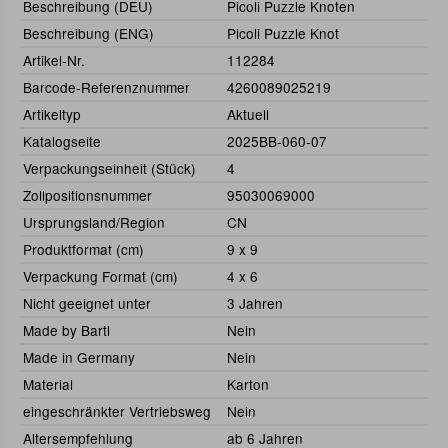
Beschreibung (DEU)
Picoli Puzzle Knoten
Beschreibung (ENG)
Picoli Puzzle Knot
Artikel-Nr.
112284
Barcode-Referenznummer
4260089025219
Artikeltyp
Aktuell
Katalogseite
2025BB-060-07
Verpackungseinheit (Stück)
4
Zollpositionsnummer
95030069000
Ursprungsland/Region
CN
Produktformat (cm)
9 x 9
Verpackung Format (cm)
4 x 6
Nicht geeignet unter
3 Jahren
Made by Bartl
Nein
Made in Germany
Nein
Material
Karton
eingeschränkter Vertriebsweg
Nein
Altersempfehlung
ab 6 Jahren