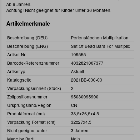
Ab 6 Jahren.
Achtung! Nicht geeignet für Kinder unter 36 Monaten.
Artikelmerkmale
Beschreibung (DEU)
Perlenstäbchen Multiplikation
Beschreibung (ENG)
Set Of Bead Bars For Multiplic
Artikel-Nr.
109555
Barcode-Referenznummer
4032821007377
Artikeltyp
Aktuell
Katalogseite
2021BB-000-00
Verpackungseinheit (Stück)
2
Zollpositionsnummer
95030095900
Ursprungsland/Region
CN
Produktformat (cm)
33,5x26,5x4,5
Verpackung Format (cm)
32x27x4,5
Nicht geeignet unter
3 Jahren
Made by Bartl
Nein