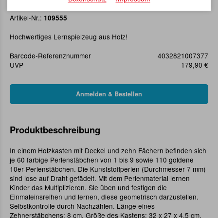
Perlenstäbchen Multiplikation
Artikel-Nr.:
109555
Hochwertiges Lernspielzeug aus Holz!
Barcode-Referenznummer
4032821007377
UVP
179,90 €
Produktbeschreibung
In einem Holzkasten mit Deckel und zehn Fächern befinden sich
je 60 farbige Perlenstäbchen von 1 bis 9 sowie 110 goldene
10er-Perlenstäbchen. Die Kunststoffperlen (Durchmesser 7 mm)
sind lose auf Draht gefädelt. Mit dem Perlenmaterial lernen
Kinder das Multiplizieren. Sie üben und festigen die
Einmaleinsreihen und lernen, diese geometrisch darzustellen.
Selbstkontrolle durch Nachzählen. Länge eines
Zehnerstäbchens: 8 cm. Größe des Kastens: 32 x 27 x 4,5 cm.