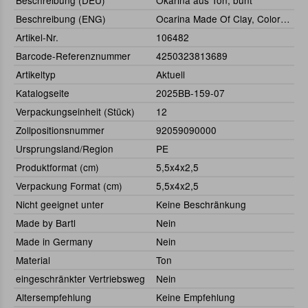
Beschreibung (DEU)
Okarina aus Ton, bunt
Beschreibung (ENG)
Ocarina Made Of Clay, Colorfull
Artikel-Nr.
106482
Barcode-Referenznummer
4250323813689
Artikeltyp
Aktuell
Katalogseite
2025BB-159-07
Verpackungseinheit (Stück)
12
Zollpositionsnummer
92059090000
Ursprungsland/Region
PE
Produktformat (cm)
5,5x4x2,5
Verpackung Format (cm)
5,5x4x2,5
Nicht geeignet unter
Keine Beschränkung
Made by Bartl
Nein
Made in Germany
Nein
Material
Ton
eingeschränkter Vertriebsweg
Nein
Altersempfehlung
Keine Empfehlung