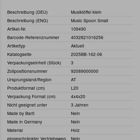
Beschreibung (DEU)
Musiklöffel klein
Beschreibung (ENG)
Music Spoon Small
Artikel-Nr.
109490
Barcode-Referenznummer
4032821016256
Artikeltyp
Aktuell
Katalogseite
2025BB-162-06
Verpackungseinheit (Stück)
3
Zollpositionsnummer
92089000000
Ursprungsland/Region
AT
Produktformat (cm)
L20
Verpackung Format (cm)
4x4x20
Nicht geeignet unter
3 Jahren
Made by Bartl
Nein
Made in Germany
Nein
Material
Holz
eingeschränkter Vertriebsweg
Nein