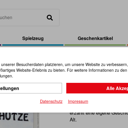
Spielzeug
Geschenkartikel
-Puzzle
 unserer Besucherdaten platzieren, um unsere Website zu verbessern, p
ßartiges Website-Erlebnis zu bieten. Für weitere Informationen zu de
Mini-Schüt
llungen.
tellungen
Alle Akze
Artikel-Nr.:
102662
Datenschutz
Impressum
Diese kleinen Puzzles aus 
erzählt eine eigene Geschi
Alt.