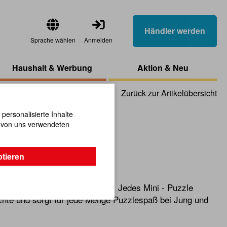
Händler werden
Sprache wählen
Anmelden
Haushalt & Werbung
Aktion & Neu
Zurück zur Artikelübersicht
ersonalisierte Inhalte
n von uns verwendeten
ze-Puzzle
ptieren
Holz sind ein echter Klassiker! Jedes Mini - Puzzle
chte und sorgt für jede Menge Puzzlespaß bei Jung und