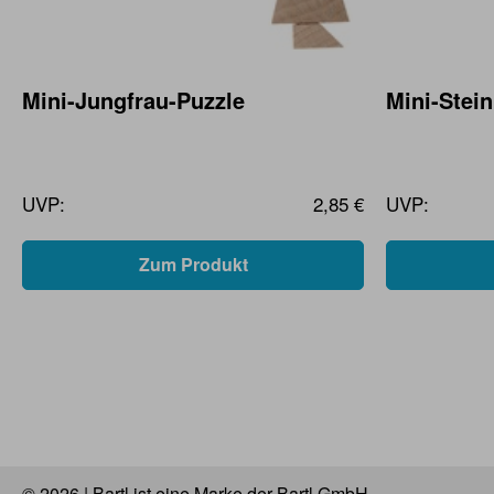
Mini-Jungfrau-Puzzle
Mini-Stei
UVP:
2,85 €
UVP:
Zum Produkt
© 2026 | Bartl ist eine Marke der Bartl GmbH