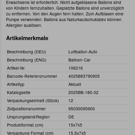
Erwachsene ist erforderlich. Nicht aufgeblasene Ballons sind
von Kindern fernzuhalten. Geplatzte Ballons sind unverzüglich
zu entfernen. Von den Augen fern halten. Zum Aufblasen eine
Pumpe verwenden. Ballons aus Naturkautschuklatex können
Allergien auslösen.
Artikelmerkmale
Beschreibung (DEU)
Luftballon-Auto
Beschreibung (ENG)
Balloon Car
Artikel-Nr.
106216
Barcode-Referenznummer
4025883790905
Artikeltyp
Aktuell
Katalogseite
2025BB-180-02
Verpackungseinheit (Stück)
12
Zollpositionsnummer
95030095900
Ursprungsland/Region
DE
Produktformat (cm)
15x7x5
Verpackung Format (cm)
15,5x7x5