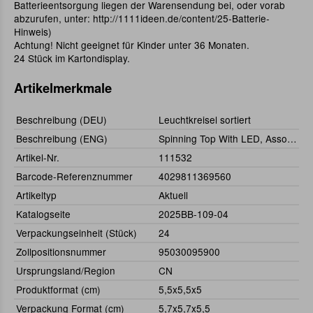
Batterieentsorgung liegen der Warensendung bei, oder vorab
abzurufen, unter: http://1111ideen.de/content/25-Batterie-
Hinweis)
Achtung! Nicht geeignet für Kinder unter 36 Monaten.
24 Stück im Kartondisplay.
Artikelmerkmale
Beschreibung (DEU)
Leuchtkreisel sortiert
Beschreibung (ENG)
Spinning Top With LED, Assorted
Artikel-Nr.
111532
Barcode-Referenznummer
4029811369560
Artikeltyp
Aktuell
Katalogseite
2025BB-109-04
Verpackungseinheit (Stück)
24
Zollpositionsnummer
95030095900
Ursprungsland/Region
CN
Produktformat (cm)
5,5x5,5x5
Verpackung Format (cm)
5,7x5,7x5,5