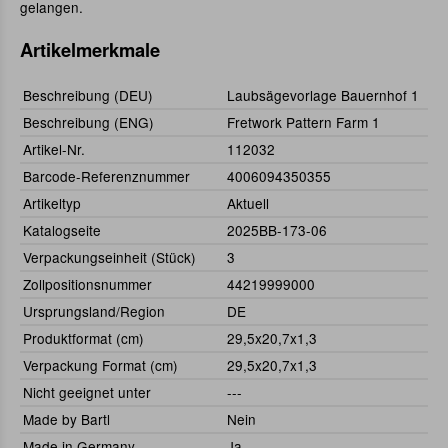
gelangen.
Artikelmerkmale
Beschreibung (DEU)
Laubsägevorlage Bauernhof 1
Beschreibung (ENG)
Fretwork Pattern Farm 1
Artikel-Nr.
112032
Barcode-Referenznummer
4006094350355
Artikeltyp
Aktuell
Katalogseite
2025BB-173-06
Verpackungseinheit (Stück)
3
Zollpositionsnummer
44219999000
Ursprungsland/Region
DE
Produktformat (cm)
29,5x20,7x1,3
Verpackung Format (cm)
29,5x20,7x1,3
Nicht geeignet unter
---
Made by Bartl
Nein
Made in Germany
Ja