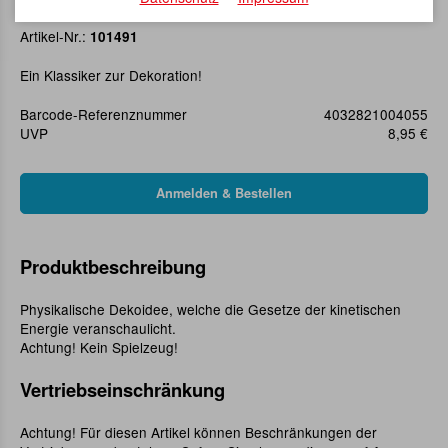
Kugelspiel 7 cm
Artikel-Nr.:
101491
Ein Klassiker zur Dekoration!
Barcode-Referenznummer
4032821004055
UVP
8,95 €
Produktbeschreibung
Physikalische Dekoidee, welche die Gesetze der kinetischen
Energie veranschaulicht.
Achtung! Kein Spielzeug!
Vertriebseinschränkung
Achtung! Für diesen Artikel können Beschränkungen der