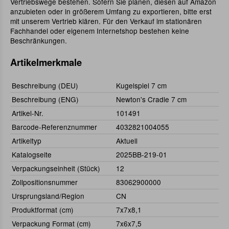
Vertriebswege bestehen. Sofern Sie planen, diesen auf Amazon
anzubieten oder in größerem Umfang zu exportieren, bitte erst
mit unserem Vertrieb klären. Für den Verkauf im stationären
Fachhandel oder eigenem Internetshop bestehen keine
Beschränkungen.
Artikelmerkmale
Beschreibung (DEU)
Kugelspiel 7 cm
Beschreibung (ENG)
Newton's Cradle 7 cm
Artikel-Nr.
101491
Barcode-Referenznummer
4032821004055
Artikeltyp
Aktuell
Katalogseite
2025BB-219-01
Verpackungseinheit (Stück)
12
Zollpositionsnummer
83062900000
Ursprungsland/Region
CN
Produktformat (cm)
7x7x8,1
Verpackung Format (cm)
7x6x7,5