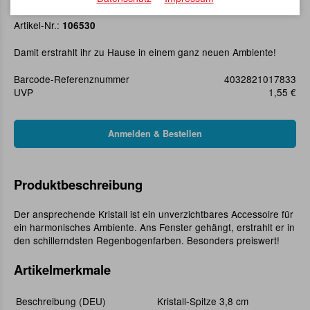
Kristall-Spitze 3,8 cm
Artikel-Nr.:
106530
Damit erstrahlt ihr zu Hause in einem ganz neuen Ambiente!
Barcode-Referenznummer
4032821017833
UVP
1,55 €
Produktbeschreibung
Der ansprechende Kristall ist ein unverzichtbares Accessoire für
ein harmonisches Ambiente. Ans Fenster gehängt, erstrahlt er in
den schillerndsten Regenbogenfarben. Besonders preiswert!
Artikelmerkmale
Beschreibung (DEU)
Kristall-Spitze 3,8 cm