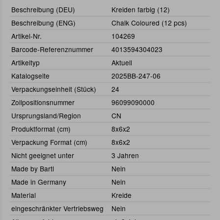
Beschreibung (DEU)
Kreiden farbig (12)
Beschreibung (ENG)
Chalk Coloured (12 pcs)
Artikel-Nr.
104269
Barcode-Referenznummer
4013594304023
Artikeltyp
Aktuell
Katalogseite
2025BB-247-06
Verpackungseinheit (Stück)
24
Zollpositionsnummer
96099090000
Ursprungsland/Region
CN
Produktformat (cm)
8x6x2
Verpackung Format (cm)
8x6x2
Nicht geeignet unter
3 Jahren
Made by Bartl
Nein
Made in Germany
Nein
Material
Kreide
eingeschränkter Vertriebsweg
Nein