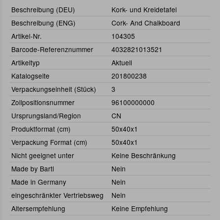
Beschreibung (DEU)
Kork- und Kreidetafel
Beschreibung (ENG)
Cork- And Chalkboard
Artikel-Nr.
104305
Barcode-Referenznummer
4032821013521
Artikeltyp
Aktuell
Katalogseite
201800238
Verpackungseinheit (Stück)
3
Zollpositionsnummer
96100000000
Ursprungsland/Region
CN
Produktformat (cm)
50x40x1
Verpackung Format (cm)
50x40x1
Nicht geeignet unter
Keine Beschränkung
Made by Bartl
Nein
Made in Germany
Nein
eingeschränkter Vertriebsweg
Nein
Altersempfehlung
Keine Empfehlung