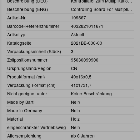
Beschreibung (DEU)
Kontrolltafel zum Multiplikationskasten
Beschreibung (ENG)
Controlling Board For Multiplikation
Artikel-Nr.
109567
Barcode-Referenznummer
4032821011671
Artikeltyp
Aktuell
Katalogseite
2021BB-000-00
Verpackungseinheit (Stück)
3
Zollpositionsnummer
95030099900
Ursprungsland/Region
CN
Produktformat (cm)
40x16x0,5
Verpackung Format (cm)
41x17x1,7
Nicht geeignet unter
Keine Beschränkung
Made by Bartl
Nein
Made in Germany
Nein
Material
Holz
eingeschränkter Vertriebsweg
Nein
Altersempfehlung
ab 6 Jahren