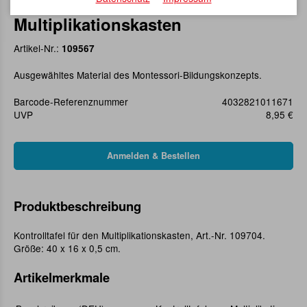
Kontrolltafel zum
Multiplikationskasten
Artikel-Nr.:
109567
Ausgewähltes Material des Montessori-Bildungskonzepts.
Barcode-Referenznummer
4032821011671
UVP
8,95 €
Produktbeschreibung
Kontrolltafel für den Multiplikationskasten, Art.-Nr. 109704.
Größe: 40 x 16 x 0,5 cm.
Artikelmerkmale