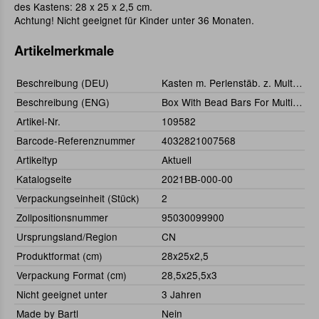
des Kastens: 28 x 25 x 2,5 cm.
Achtung! Nicht geeignet für Kinder unter 36 Monaten.
Artikelmerkmale
Beschreibung (DEU)
Kasten m. Perlenstäb. z. Multiplikationsbrett
Beschreibung (ENG)
Box With Bead Bars For Multiplikation
Artikel-Nr.
109582
Barcode-Referenznummer
4032821007568
Artikeltyp
Aktuell
Katalogseite
2021BB-000-00
Verpackungseinheit (Stück)
2
Zollpositionsnummer
95030099900
Ursprungsland/Region
CN
Produktformat (cm)
28x25x2,5
Verpackung Format (cm)
28,5x25,5x3
Nicht geeignet unter
3 Jahren
Made by Bartl
Nein