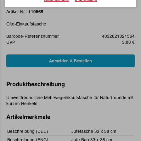
Jutetasche 33 x 38 cm
Artikel-Nr.:
110569
Öko-Einkaufstasche
Barcode-Referenznummer
4032821021564
UVP
3,80 €
Produktbeschreibung
Umweltfreundliche Mehrwegeinkaufstasche für Naturfreunde mit
kurzen Henkeln.
Artikelmerkmale
Beschreibung (DEU)
Jutetasche 33 x 38 cm
Beschreibung (ENG)
Jute Bag 33 x 38 cm