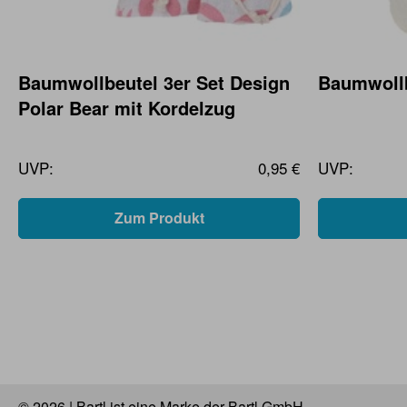
Baumwollbeutel 3er Set Design
Baumwollb
Polar Bear mit Kordelzug
UVP:
0,95 €
UVP:
Zum Produkt
© 2026 | Bartl ist eine Marke der Bartl GmbH