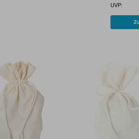
UVP:
Z