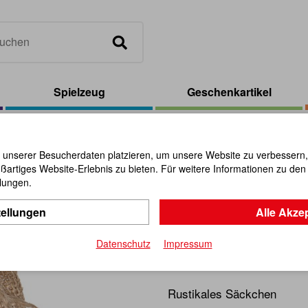
Spielzeug
Geschenkartikel
Jutesäckchen mit Boden, groß natur
 unserer Besucherdaten platzieren, um unsere Website zu verbessern, p
ßartiges Website-Erlebnis zu bieten. Für weitere Informationen zu de
Jutesäckc
llungen.
tellungen
Alle Akze
natur
Datenschutz
Impressum
Artikel-Nr.:
110624
Rustikales Säckchen