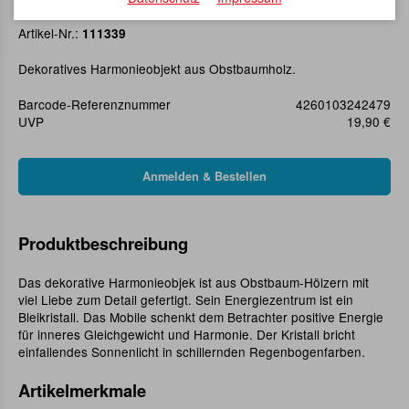
Holzhänger Engel klein mit Kristall
Artikel-Nr.:
111339
Dekoratives Harmonieobjekt aus Obstbaumholz.
Barcode-Referenznummer
4260103242479
UVP
19,90 €
Produktbeschreibung
Das dekorative Harmonieobjek ist aus Obstbaum-Hölzern mit
viel Liebe zum Detail gefertigt. Sein Energiezentrum ist ein
Bleikristall. Das Mobile schenkt dem Betrachter positive Energie
für inneres Gleichgewicht und Harmonie. Der Kristall bricht
einfallendes Sonnenlicht in schillernden Regenbogenfarben.
Artikelmerkmale