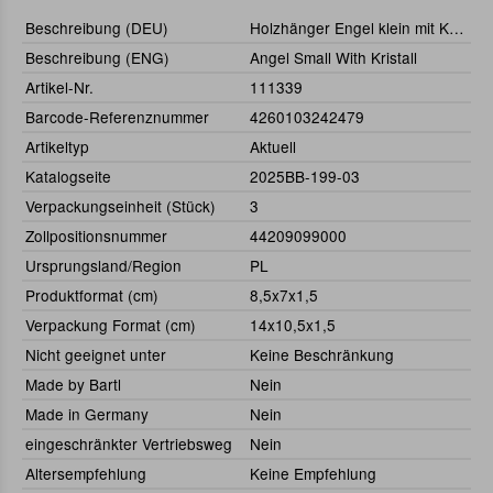
Beschreibung (DEU)
Holzhänger Engel klein mit Kristall
Beschreibung (ENG)
Angel Small With Kristall
Artikel-Nr.
111339
Barcode-Referenznummer
4260103242479
Artikeltyp
Aktuell
Katalogseite
2025BB-199-03
Verpackungseinheit (Stück)
3
Zollpositionsnummer
44209099000
Ursprungsland/Region
PL
Produktformat (cm)
8,5x7x1,5
Verpackung Format (cm)
14x10,5x1,5
Nicht geeignet unter
Keine Beschränkung
Made by Bartl
Nein
Made in Germany
Nein
eingeschränkter Vertriebsweg
Nein
Altersempfehlung
Keine Empfehlung