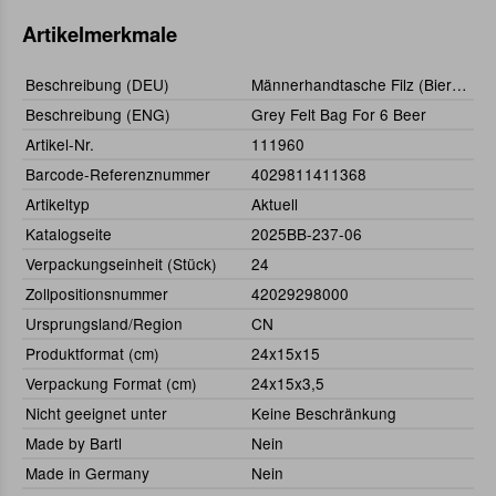
Artikelmerkmale
Beschreibung (DEU)
Männerhandtasche Filz (Bierträger)
Beschreibung (ENG)
Grey Felt Bag For 6 Beer
Artikel-Nr.
111960
Barcode-Referenznummer
4029811411368
Artikeltyp
Aktuell
Katalogseite
2025BB-237-06
Verpackungseinheit (Stück)
24
Zollpositionsnummer
42029298000
Ursprungsland/Region
CN
Produktformat (cm)
24x15x15
Verpackung Format (cm)
24x15x3,5
Nicht geeignet unter
Keine Beschränkung
Made by Bartl
Nein
Made in Germany
Nein