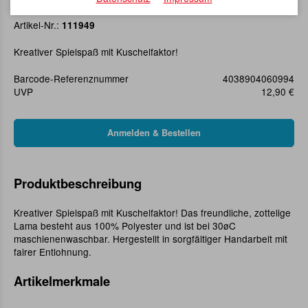
Handpuppe Lama
Artikel-Nr.:
111949
Kreativer Spielspaß mit Kuschelfaktor!
Barcode-Referenznummer
4038904060994
UVP
12,90 €
Produktbeschreibung
Kreativer Spielspaß mit Kuschelfaktor! Das freundliche, zottelige
Lama besteht aus 100% Polyester und ist bei 30øC
maschienenwaschbar. Hergestellt in sorgfältiger Handarbeit mit
fairer Entlohnung.
Artikelmerkmale