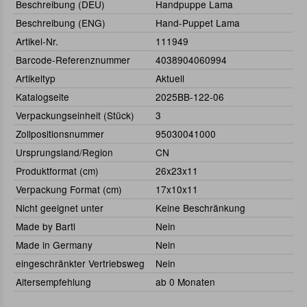
Beschreibung (DEU)
Handpuppe Lama
Beschreibung (ENG)
Hand-Puppet Lama
Artikel-Nr.
111949
Barcode-Referenznummer
4038904060994
Artikeltyp
Aktuell
Katalogseite
2025BB-122-06
Verpackungseinheit (Stück)
3
Zollpositionsnummer
95030041000
Ursprungsland/Region
CN
Produktformat (cm)
26x23x11
Verpackung Format (cm)
17x10x11
Nicht geeignet unter
Keine Beschränkung
Made by Bartl
Nein
Made in Germany
Nein
eingeschränkter Vertriebsweg
Nein
Altersempfehlung
ab 0 Monaten