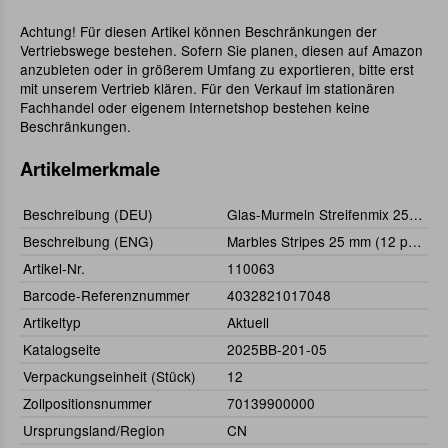
Achtung! Für diesen Artikel können Beschränkungen der
Vertriebswege bestehen. Sofern Sie planen, diesen auf Amazon
anzubieten oder in größerem Umfang zu exportieren, bitte erst
mit unserem Vertrieb klären. Für den Verkauf im stationären
Fachhandel oder eigenem Internetshop bestehen keine
Beschränkungen.
Artikelmerkmale
Beschreibung (DEU)
Glas-Murmeln Streifenmix 25 mm, 12-tlg.
Beschreibung (ENG)
Marbles Stripes 25 mm (12 pcs)
Artikel-Nr.
110063
Barcode-Referenznummer
4032821017048
Artikeltyp
Aktuell
Katalogseite
2025BB-201-05
Verpackungseinheit (Stück)
12
Zollpositionsnummer
70139900000
Ursprungsland/Region
CN