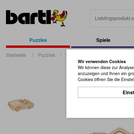
Puzzles
Spiele
Startseite
/
Puzzles
/
Holz Puzzles
/
Gepetto`s Co
Wir verwenden Cookies
Wir können diese zur Analyse
anzuzeigen und Ihnen ein gro
Cookies öffnen Sie die Einste
Eins