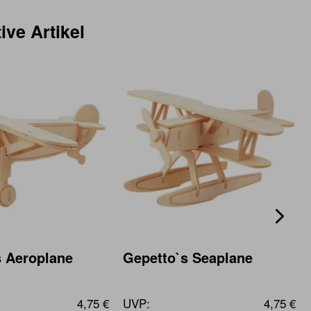
ive Artikel
s Aeroplane
Gepetto`s Seaplane
4,75 €
UVP:
4,75 €