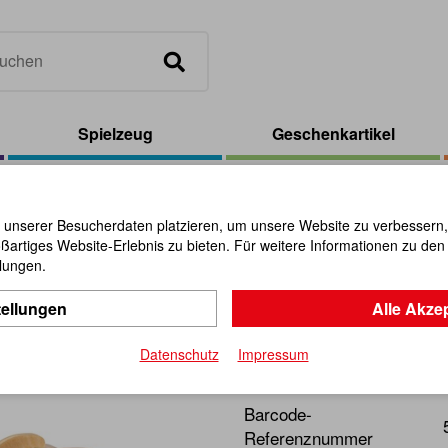
Spielzeug
Geschenkartikel
nvertible
 unserer Besucherdaten platzieren, um unsere Website zu verbessern, p
ßartiges Website-Erlebnis zu bieten. Für weitere Informationen zu de
Gepetto`s 
llungen.
tellungen
Alle Akze
Artikel-Nr.:
110900
Datenschutz
Impressum
Hochwertiges Cabrio-Konst
Barcode-
Referenznummer