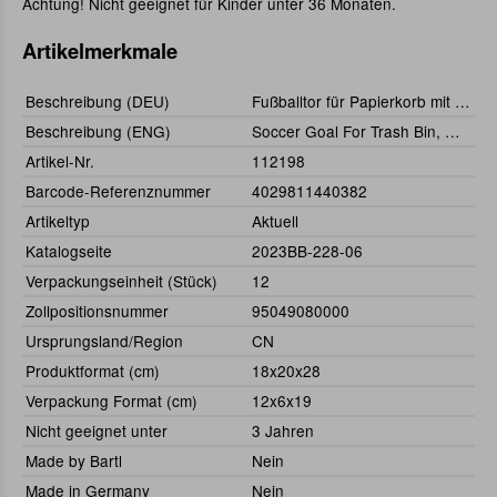
Achtung! Nicht geeignet für Kinder unter 36 Monaten.
Artikelmerkmale
Beschreibung (DEU)
Fußballtor für Papierkorb mit Sound
Beschreibung (ENG)
Soccer Goal For Trash Bin, With Sound
Artikel-Nr.
112198
Barcode-Referenznummer
4029811440382
Artikeltyp
Aktuell
Katalogseite
2023BB-228-06
Verpackungseinheit (Stück)
12
Zollpositionsnummer
95049080000
Ursprungsland/Region
CN
Produktformat (cm)
18x20x28
Verpackung Format (cm)
12x6x19
Nicht geeignet unter
3 Jahren
Made by Bartl
Nein
Made in Germany
Nein