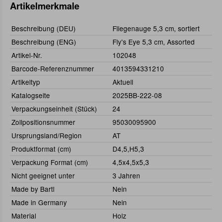
Artikelmerkmale
Beschreibung (DEU)
Fliegenauge 5,3 cm, sortiert
Beschreibung (ENG)
Fly's Eye 5,3 cm, Assorted
Artikel-Nr.
102048
Barcode-Referenznummer
4013594331210
Artikeltyp
Aktuell
Katalogseite
2025BB-222-08
Verpackungseinheit (Stück)
24
Zollpositionsnummer
95030095900
Ursprungsland/Region
AT
Produktformat (cm)
D4,5,H5,3
Verpackung Format (cm)
4,5x4,5x5,3
Nicht geeignet unter
3 Jahren
Made by Bartl
Nein
Made in Germany
Nein
Material
Holz