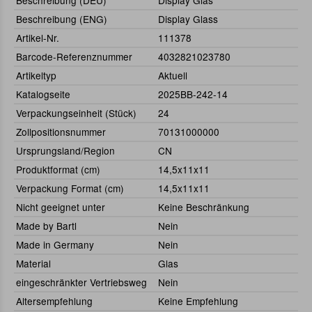
Beschreibung (DEU)
Display Glas
Beschreibung (ENG)
Display Glass
Artikel-Nr.
111378
Barcode-Referenznummer
4032821023780
Artikeltyp
Aktuell
Katalogseite
2025BB-242-14
Verpackungseinheit (Stück)
24
Zollpositionsnummer
70131000000
Ursprungsland/Region
CN
Produktformat (cm)
14,5x11x11
Verpackung Format (cm)
14,5x11x11
Nicht geeignet unter
Keine Beschränkung
Made by Bartl
Nein
Made in Germany
Nein
Material
Glas
eingeschränkter Vertriebsweg
Nein
Altersempfehlung
Keine Empfehlung