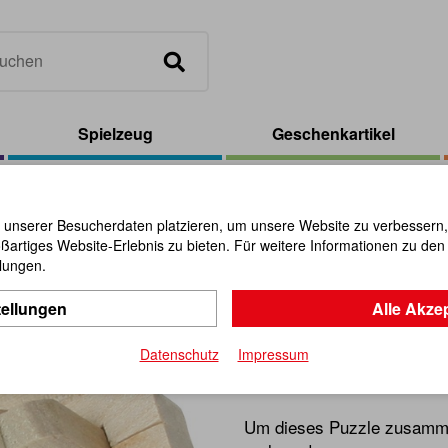
Spielzeug
Geschenkartikel
nische Holzpuzzles (12)
 unserer Besucherdaten platzieren, um unsere Website zu verbessern, p
ßartiges Website-Erlebnis zu bieten. Für weitere Informationen zu de
Display Ja
llungen.
tellungen
Alle Akze
(12)
Datenschutz
Impressum
Artikel-Nr.:
102140
Um dieses Puzzle zusamme