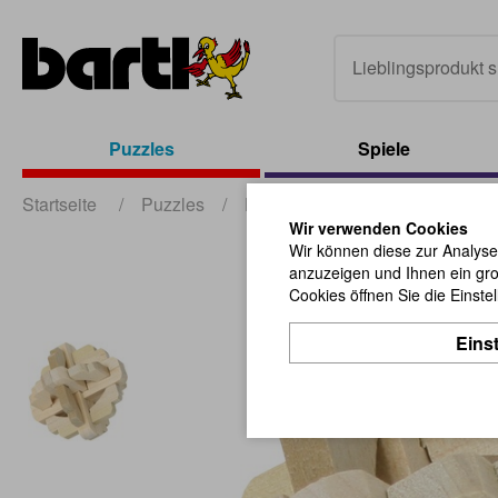
Puzzles
Spiele
Startseite
/
Puzzles
/
Holz Puzzles
/
Display Japa
Wir verwenden Cookies
Wir können diese zur Analyse
anzuzeigen und Ihnen ein gro
Cookies öffnen Sie die Einste
Eins