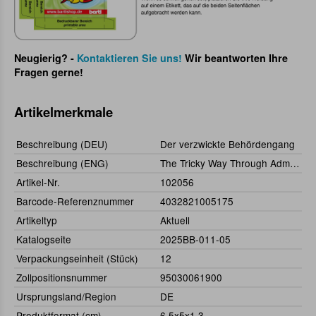
Neugierig? -
Kontaktieren Sie uns!
Wir beantworten Ihre
Fragen gerne!
Artikelmerkmale
Beschreibung (DEU)
Der verzwickte Behördengang
Beschreibung (ENG)
The Tricky Way Through Administration
Artikel-Nr.
102056
Barcode-Referenznummer
4032821005175
Artikeltyp
Aktuell
Katalogseite
2025BB-011-05
Verpackungseinheit (Stück)
12
Zollpositionsnummer
95030061900
Ursprungsland/Region
DE
Produktformat (cm)
6,5x5x1,3