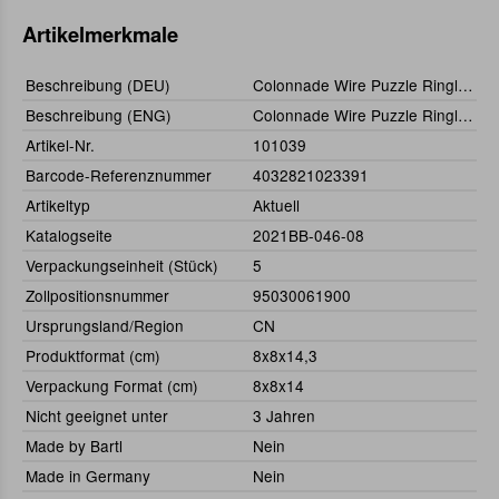
Artikelmerkmale
Beschreibung (DEU)
Colonnade Wire Puzzle Ringlets
Beschreibung (ENG)
Colonnade Wire Puzzle Ringlets
Artikel-Nr.
101039
Barcode-Referenznummer
4032821023391
Artikeltyp
Aktuell
Katalogseite
2021BB-046-08
Verpackungseinheit (Stück)
5
Zollpositionsnummer
95030061900
Ursprungsland/Region
CN
Produktformat (cm)
8x8x14,3
Verpackung Format (cm)
8x8x14
Nicht geeignet unter
3 Jahren
Made by Bartl
Nein
Made in Germany
Nein