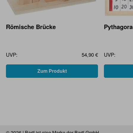
Römische Brücke
Pythagora
UVP:
54,90 €
UVP:
Zum Produkt
© 2026 | Bartl ist eine Marke der Bartl GmbH