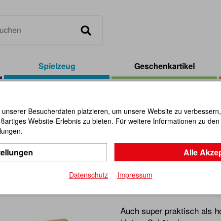
Spielzeug
Geschenkartikel
liches Alphabet klein, kursiv
 unserer Besucherdaten platzieren, um unsere Website zu verbessern, p
ßartiges Website-Erlebnis zu bieten. Für weitere Informationen zu de
Box für Be
llungen.
tellungen
Alle Akze
klein, kurs
Datenschutz
Impressum
Artikel-Nr.:
109695
Auch super praktisch als 