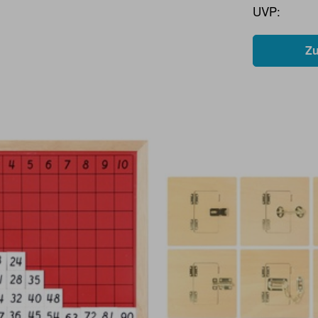
UVP:
Z