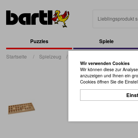
Puzzles
Spiele
Startseite
/
Spielzeug
/
Montessori
/
Box für Beweg
Wir verwenden Cookies
Wir können diese zur Analyse
anzuzeigen und Ihnen ein gro
Cookies öffnen Sie die Einste
Eins