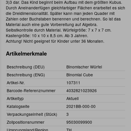
3)3 dar. Das Kind beginnt beim Aufbau mit dem größten Kubus.
Durch Aneinanderfügen gleichfarbiger Flächen erarbeitet es sich
die Dreidimensionalität. Später kann man jeden Quader mit
Zahlen oder Buchstaben benennen und berechnen. So ist das
Material auch eine gute Vorbereitung auf Algebra.
Selbstkontrolle durch Material. Würfelgröße: 7 x 7 x 7 cm.
Kastengröße: 10 x 10 x 8,5 cm. Ab 3 Jahren.
Achtung! Nicht geeignet für Kinder unter 36 Monaten.
Artikelmerkmale
Beschreibung (DEU)
Binomischer Würfel
Beschreibung (ENG)
Binomial Cube
Artikel-Nr.
107311
Barcode-Referenznummer
4032821023926
Artikeltyp
Aktuell
Katalogseite
2021BB-000-00
Verpackungseinheit (Stück)
3
Zollpositionsnummer
95030099900
Ursprungsland/Region
TH