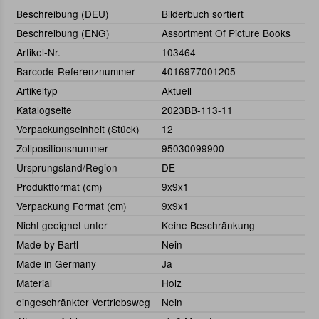
Beschreibung (DEU)
Bilderbuch sortiert
Beschreibung (ENG)
Assortment Of Picture Books
Artikel-Nr.
103464
Barcode-Referenznummer
4016977001205
Artikeltyp
Aktuell
Katalogseite
2023BB-113-11
Verpackungseinheit (Stück)
12
Zollpositionsnummer
95030099900
Ursprungsland/Region
DE
Produktformat (cm)
9x9x1
Verpackung Format (cm)
9x9x1
Nicht geeignet unter
Keine Beschränkung
Made by Bartl
Nein
Made in Germany
Ja
Material
Holz
eingeschränkter Vertriebsweg
Nein