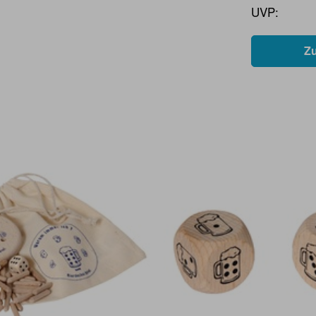
UVP:
Z