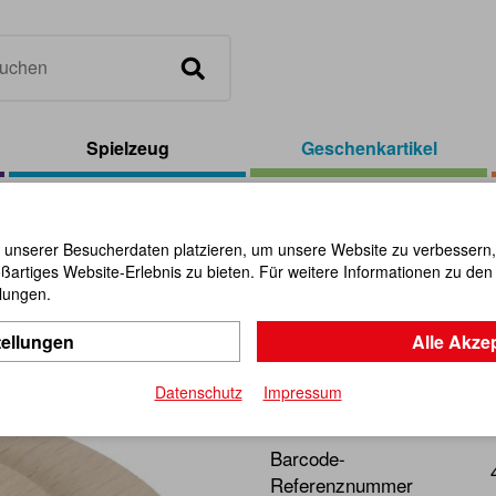
Spielzeug
Geschenkartikel
eckel mit Flaschenöffner
 unserer Besucherdaten platzieren, um unsere Website zu verbessern, p
ßartiges Website-Erlebnis zu bieten. Für weitere Informationen zu de
Bierdeckel
llungen.
tellungen
Alle Akze
Artikel-Nr.:
111589
Datenschutz
Impressum
Originell und praktisch! A
Barcode-
Referenznummer