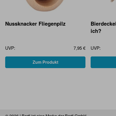
Nussknacker Fliegenpilz
Bierdecke
ich?
UVP:
7,95 €
UVP:
Zum Produkt
© 2026 | Bartl ist eine Marke der Bartl GmbH