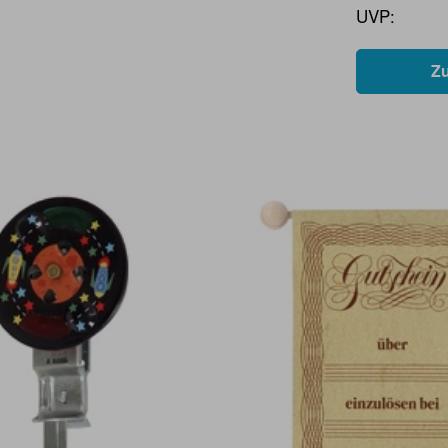
UVP:
Z