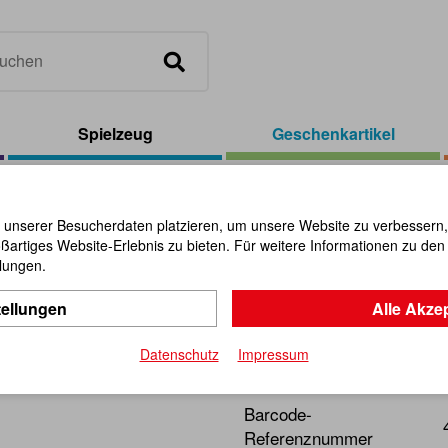
Spielzeug
Geschenkartikel
el
/
Biegetier Eule
 unserer Besucherdaten platzieren, um unsere Website zu verbessern, p
ßartiges Website-Erlebnis zu bieten. Für weitere Informationen zu de
Biegetier 
llungen.
tellungen
Alle Akze
Artikel-Nr.:
103237
Datenschutz
Impressum
Ein Mitbringsel zur rechten
Barcode-
Referenznummer