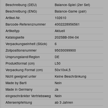
Beschreibung (DEU)
Balance-Spiel (2er Set)
Beschreibung (ENG)
Balance-Game (pair)
Artikel-Nr.
102610
Barcode-Referenznummer
4002228956561
Artikeltyp
Aktuell
Katalogseite
2025BB-094-04
Verpackungseinheit (Stück)
6
Zollpositionsnummer
95030099900
Ursprungsland/Region
DE
Produktformat (cm)
L50
Verpackung Format (cm)
50x10x4,5
Nicht geeignet unter
Keine Beschränkung
Made by Bartl
Nein
Made in Germany
Ja
eingeschränkter Vertriebsweg
Nein
Altersempfehlung
ab 3 Jahren