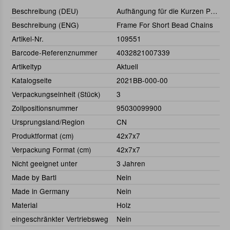
Beschreibung (DEU)
Aufhängung für die Kurzen Perlenketten
Beschreibung (ENG)
Frame For Short Bead Chains
Artikel-Nr.
109551
Barcode-Referenznummer
4032821007339
Artikeltyp
Aktuell
Katalogseite
2021BB-000-00
Verpackungseinheit (Stück)
3
Zollpositionsnummer
95030099900
Ursprungsland/Region
CN
Produktformat (cm)
42x7x7
Verpackung Format (cm)
42x7x7
Nicht geeignet unter
3 Jahren
Made by Bartl
Nein
Made in Germany
Nein
Material
Holz
eingeschränkter Vertriebsweg
Nein