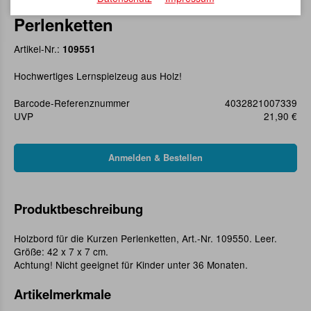
Aufhängung für die Kurzen
Perlenketten
Artikel-Nr.:
109551
Hochwertiges Lernspielzeug aus Holz!
Barcode-Referenznummer
4032821007339
UVP
21,90 €
Produktbeschreibung
Holzbord für die Kurzen Perlenketten, Art.-Nr. 109550. Leer.
Größe: 42 x 7 x 7 cm.
Achtung! Nicht geeignet für Kinder unter 36 Monaten.
Artikelmerkmale