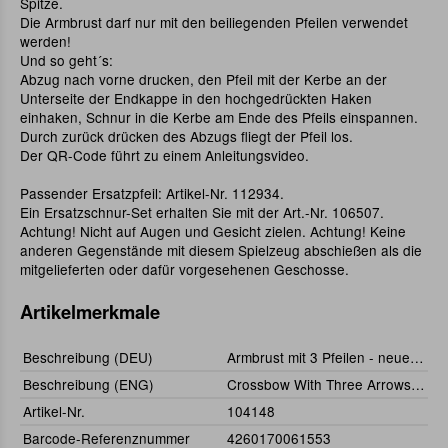
Spitze.
Die Armbrust darf nur mit den beiliegenden Pfeilen verwendet
werden!
Und so geht´s:
Abzug nach vorne drucken, den Pfeil mit der Kerbe an der
Unterseite der Endkappe in den hochgedrückten Haken
einhaken, Schnur in die Kerbe am Ende des Pfeils einspannen.
Durch zurück drücken des Abzugs fliegt der Pfeil los.
Der QR-Code führt zu einem Anleitungsvideo.
Passender Ersatzpfeil: Artikel-Nr. 112934.
Ein Ersatzschnur-Set erhalten Sie mit der Art.-Nr. 106507.
Achtung! Nicht auf Augen und Gesicht zielen. Achtung! Keine
anderen Gegenstände mit diesem Spielzeug abschießen als die
mitgelieferten oder dafür vorgesehenen Geschosse.
Artikelmerkmale
Beschreibung (DEU)
Armbrust mit 3 Pfeilen - neue Ausführung
Beschreibung (ENG)
Crossbow With Three Arrows - New Version
Artikel-Nr.
104148
Barcode-Referenznummer
4260170061553