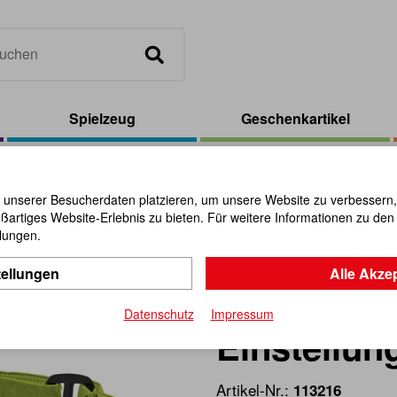
Spielzeug
Geschenkartikel
mpe, 7 leistungsstarke LED's, 3 Einstellungen
 unserer Besucherdaten platzieren, um unsere Website zu verbessern, p
ßartiges Website-Erlebnis zu bieten. Für weitere Informationen zu de
ADAC LED 
llungen.
tellungen
Alle Akze
leistungss
Datenschutz
Impressum
Einstellun
Artikel-Nr.:
113216