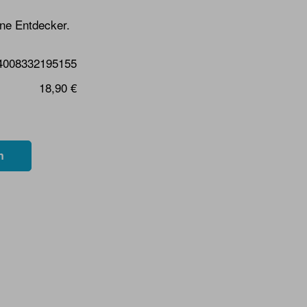
ine Entdecker.
4008332195155
18,90 €