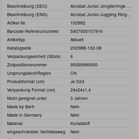
Beschreibung (DEU)
Acrobat Junior Jonglierringe (3)
Beschreibung (ENG)
Acrobat Junior-Juggling Rings (3)
Artikel-Nr.
102982
Barcode-Referenznummer
5407005157916
Artikeltyp
Aktuell
Katalogseite
2025BB-102-08
Verpackungseinheit (Stück)
6
Zollpositionsnummer
95069990000
Ursprungsland/Region
CN
Produktformat (cm)
Je D24
Verpackung Format (cm)
24x24x1,4
Nicht geeignet unter
3 Jahren
Made by Bartl
Nein
Made in Germany
Nein
Material
Kunststoff
eingeschränkter Vertriebsweg
Nein