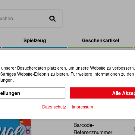
Spielzeug
Geschenkartikel
 Buch Flugzeuge***
 unserer Besucherdaten platzieren, um unsere Website zu verbessern, p
ßartiges Website-Erlebnis zu bieten. Für weitere Informationen zu de
3D Puzzle 
llungen.
tellungen
Alle Akze
Artikel-Nr.:
112403
Datenschutz
Impressum
Basteln - Ausmalen - Span
Barcode-
Referenznummer