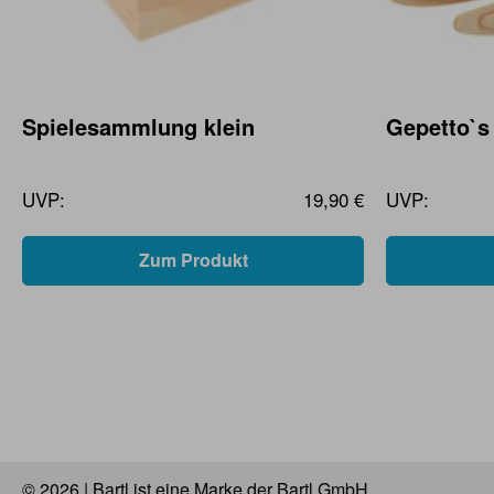
Spielesammlung klein
Gepetto`s
UVP:
19,90 €
UVP:
Zum Produkt
© 2026 | Bartl ist eine Marke der Bartl GmbH