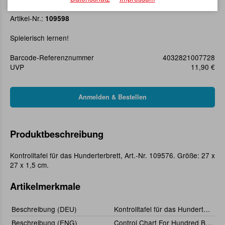
Kontrolltafel für das Hunderterbrett
Artikel-Nr.:
109598
Spielerisch lernen!
Barcode-Referenznummer
4032821007728
UVP
11,90 €
Produktbeschreibung
Kontrolltafel für das Hunderterbrett, Art.-Nr. 109576. Größe: 27 x
27 x 1,5 cm.
Artikelmerkmale
Beschreibung (DEU)
Kontrolltafel für das Hunderterbrett
Beschreibung (ENG)
Control Chart For Hundred Board